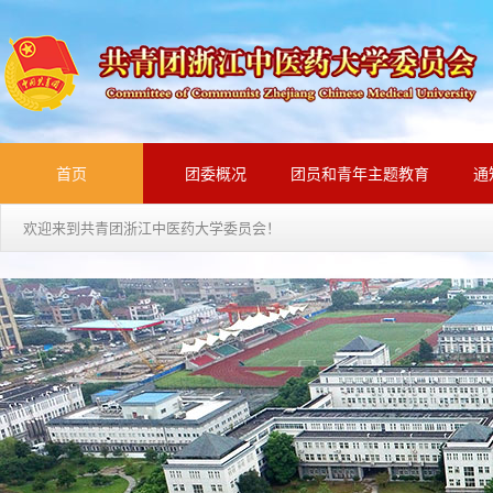
首页
团委概况
团员和青年主题教育
通
欢迎来到共青团浙江中医药大学委员会！