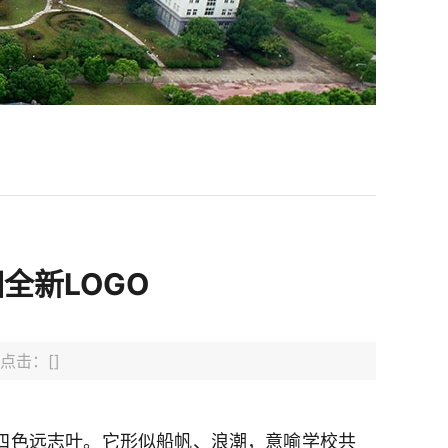
全新LOGO
 点击：[
]
—四色远志叶。它形似船帆、浪潮，意喻学校共