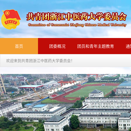
首页
团委概况
团员和青年主题教育
通
欢迎来到共青团浙江中医药大学委员会！